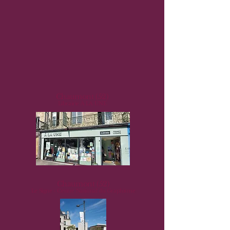
Chaumont (52)
Librairie À LA UNE
Chaumont (52)
Le Signe - Centre National du Graphisme