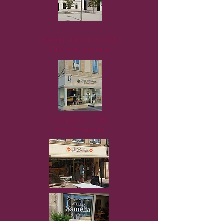
Saint-Dizier (52)
Office de tourisme
Langres (52)
Atelier Samélia