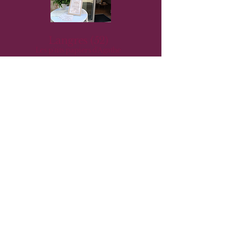
Langres (52)
Les p'tits papiers d'Agathe
Langres (52)
La Boutique Made In Pays De Langres
Nous connaître
Nous contacter​