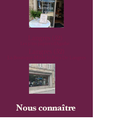
Langres (52)
Les p'tits papiers d'Agathe
Langres (52)
La Boutique Made In Pays De Langres
Nous connaître
Nous contacter​