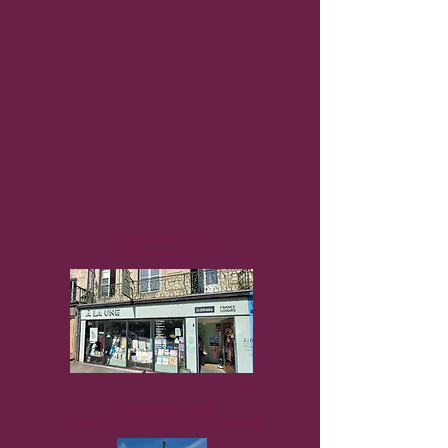
Chaumont (52)
Librairie À LA UNE
Chaumont (52)
Le Signe - Centre National du Graphisme