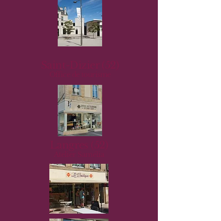
Saint-Dizier (52)
Office de tourisme
Langres (52)
Atelier Samélia