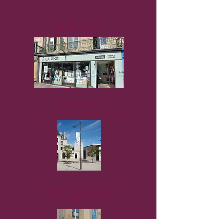
Chaumont (52)
Librairie À LA UNE
Chaumont (52)
Le Signe - Centre National du Graphisme
Saint-Dizier (52)
Office de tourisme