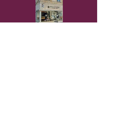
Langres (52)
Atelier Samélia
Langres (52)
Les p'tits papiers d'Agathe
Langres (52)