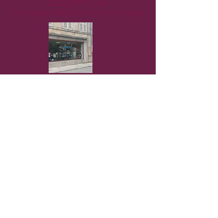
Langres (52)
La Boutique Made In Pays De Langres
Nous connaître
Nous contacter​
Aurélien Boillot
Toma Bletner