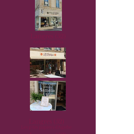
Langres (52)
Atelier Samélia
Langres (52)
Les p'tits papiers d'Agathe