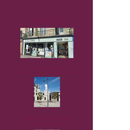
Chaumont (52)
Librairie À LA UNE
Chaumont (52)
Le Signe - Centre National du Graphisme
Saint-Dizier (52)
Office de tourisme