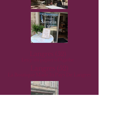
Langres (52)
Les p'tits papiers d'Agathe
Langres (52)
La Boutique Made In Pays De Langres
Nous connaître