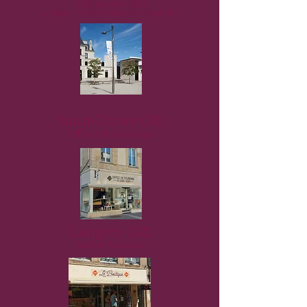
Chaumont (52)
Le Signe - Centre National du Graphisme
Saint-Dizier (52)
Office de tourisme
Langres (52)
Atelier Samélia